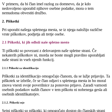
V primeru, da bi član imel razlog za domnevo, da je kdo
nedovoljeno uporabil njihove osebne podatke, mora o tem
nemudoma obvestiti družbo.
2. Piškotki
Pri uporabi našega spletnega mesta, se iz njega naložijo različne
vrste piškotkov, podjetja ali tretje osebe.
2.1 Piškotki, ki jih odloži naše spletno mesto
Ti piškotki so povezani z delovanjem naše spletne strani. Če
nekaterih piškotkov ni, morda ne boste mogli pravilno uporabljati
naše strani in vseh njenih funkcij.
2.1.1 Piškotki za identifikacijo
Piškotki za identifikacijo omogočajo članom, da se lažje prijavijo. Ta
piškotek se izbriše, če se član odjavi s spletnega mesta in bo moral
znova vnesti svoje poverilnice za ponovno prijavo. Zaradi varnosti
osebnih podatkov naših članov v tem piškotu ni nobenega gesla ali
osebnih identifikatorjev.
2.1.2. Piškotki seje
Sejni piškotki so piškotki, ki omogočajo dostop do članskih strani