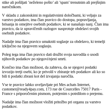
stike ali pošiljati ’neželeno pošto’ ali ’spam’ trenutnim ali prejšnjim
naročnikom.
V skladu z zakonskimi in regulativnimi določbami, ki veljajo za
varstvo podatkov, ima član pravico do dostopa, popravljanja,
brisanja in omejitve osebnih podatkov, ki se nanašajo nanj. Član ima
pravico, da iz upravičenih razlogov nasprotuje obdelavi svojih
osebnih podatkov.
Nadalje ima član pravico umakniti soglasje za obdelavo, ki temelji
izključno na njegovem soglasju.
Poleg tega ima član pravico dati družbi svoja navodila o usodi
njihovih podatkov po njegovi/njeni smrti.
Končno ima član možnost, da zahteva, da se njegovi podatki
izvozijo tretji osebi, ko je privolil v zbiranje teh podatkov ali ko so
bili ti podatki zbrani kot del izvajanja naročila.
Vse te pravice lahko uveljavljate pri Mes achats Internet,
customer@ready4pay.com, 173 rue de Courcelles 75017 Paris -
France s priporočenim pismom, potrjenim s potrdilom o prejemu.
Nadalje ima član možnost vložiti pritožbo pri organu za varstvo
podatkov.