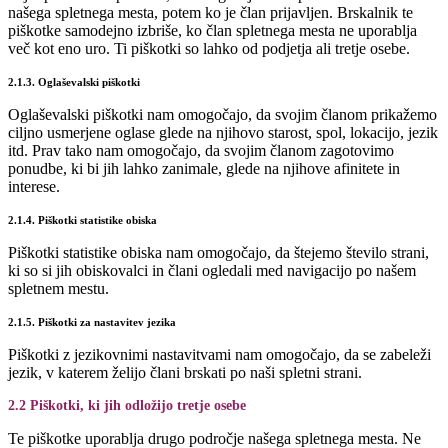
našega spletnega mesta, potem ko je član prijavljen. Brskalnik te
piškotke samodejno izbriše, ko član spletnega mesta ne uporablja
več kot eno uro. Ti piškotki so lahko od podjetja ali tretje osebe.
2.1.3. Oglaševalski piškotki
Oglaševalski piškotki nam omogočajo, da svojim članom prikažemo
ciljno usmerjene oglase glede na njihovo starost, spol, lokacijo, jezik
itd. Prav tako nam omogočajo, da svojim članom zagotovimo
ponudbe, ki bi jih lahko zanimale, glede na njihove afinitete in
interese.
2.1.4. Piškotki statistike obiska
Piškotki statistike obiska nam omogočajo, da štejemo število strani,
ki so si jih obiskovalci in člani ogledali med navigacijo po našem
spletnem mestu.
2.1.5. Piškotki za nastavitev jezika
Piškotki z jezikovnimi nastavitvami nam omogočajo, da se zabeleži
jezik, v katerem želijo člani brskati po naši spletni strani.
2.2 Piškotki, ki jih odložijo tretje osebe
Te piškotke uporablja drugo področje našega spletnega mesta. Ne