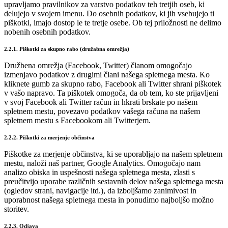
upravljamo pravilnikov za varstvo podatkov teh tretjih oseb, ki
delujejo v svojem imenu. Do osebnih podatkov, ki jih vsebujejo ti
piškotki, imajo dostop le te tretje osebe. Ob tej priložnosti ne delimo
nobenih osebnih podatkov.
2.2.1. Piškotki za skupno rabo (družabna omrežja)
Družbena omrežja (Facebook, Twitter) članom omogočajo
izmenjavo podatkov z drugimi člani našega spletnega mesta. Ko
kliknete gumb za skupno rabo, Facebook ali Twitter shrani piškotek
v vašo napravo. Ta piškotek omogoča, da ob tem, ko ste prijavljeni
v svoj Facebook ali Twitter račun in hkrati brskate po našem
spletnem mestu, povezavo podatkov vašega računa na našem
spletnem mestu s Facebookom ali Twitterjem.
2.2.2. Piškotki za merjenje občinstva
Piškotke za merjenje občinstva, ki se uporabljajo na našem spletnem
mestu, naloži naš partner, Google Analytics. Omogočajo nam
analizo obiska in uspešnosti našega spletnega mesta, zlasti s
preučitvijo uporabe različnih sestavnih delov našega spletnega mesta
(ogledov strani, navigacije itd.), da izboljšamo zanimivost in
uporabnost našega spletnega mesta in ponudimo najboljšo možno
storitev.
2.2.3. Odjava