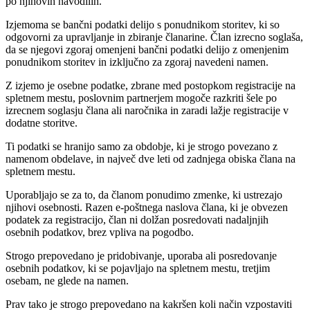
po njihovih navodilih.
Izjemoma se bančni podatki delijo s ponudnikom storitev, ki so
odgovorni za upravljanje in zbiranje članarine. Član izrecno soglaša,
da se njegovi zgoraj omenjeni bančni podatki delijo z omenjenim
ponudnikom storitev in izključno za zgoraj navedeni namen.
Z izjemo je osebne podatke, zbrane med postopkom registracije na
spletnem mestu, poslovnim partnerjem mogoče razkriti šele po
izrecnem soglasju člana ali naročnika in zaradi lažje registracije v
dodatne storitve.
Ti podatki se hranijo samo za obdobje, ki je strogo povezano z
namenom obdelave, in največ dve leti od zadnjega obiska člana na
spletnem mestu.
Uporabljajo se za to, da članom ponudimo zmenke, ki ustrezajo
njihovi osebnosti. Razen e-poštnega naslova člana, ki je obvezen
podatek za registracijo, član ni dolžan posredovati nadaljnjih
osebnih podatkov, brez vpliva na pogodbo.
Strogo prepovedano je pridobivanje, uporaba ali posredovanje
osebnih podatkov, ki se pojavljajo na spletnem mestu, tretjim
osebam, ne glede na namen.
Prav tako je strogo prepovedano na kakršen koli način vzpostaviti