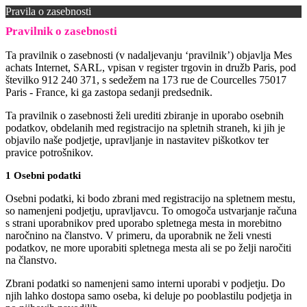
Pravila o zasebnosti
Pravilnik o zasebnosti
Ta pravilnik o zasebnosti (v nadaljevanju ‘pravilnik’) objavlja Mes
achats Internet, SARL, vpisan v register trgovin in družb Paris, pod
številko 912 240 371, s sedežem na 173 rue de Courcelles 75017
Paris - France, ki ga zastopa sedanji predsednik.
Ta pravilnik o zasebnosti želi urediti zbiranje in uporabo osebnih
podatkov, obdelanih med registracijo na spletnih straneh, ki jih je
objavilo naše podjetje, upravljanje in nastavitev piškotkov ter
pravice potrošnikov.
1 Osebni podatki
Osebni podatki, ki bodo zbrani med registracijo na spletnem mestu,
so namenjeni podjetju, upravljavcu. To omogoča ustvarjanje računa
s strani uporabnikov pred uporabo spletnega mesta in morebitno
naročnino na članstvo. V primeru, da uporabnik ne želi vnesti
podatkov, ne more uporabiti spletnega mesta ali se po želji naročiti
na članstvo.
Zbrani podatki so namenjeni samo interni uporabi v podjetju. Do
njih lahko dostopa samo oseba, ki deluje po pooblastilu podjetja in