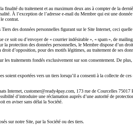
a finalité du traitement et au maximum deux ans à compter de la dernière
lité. À l’exception de l’adresse e-mail du Membre qui est une donnée 
le contrat.
s Tiers des données personnelles figurant sur le Site Internet, ceci quelle 
que ce soit ou d’envoyer de « courrier indésirable », « spam », de mail
 la protection des données personnelles, le Membre dispose d’un droit d
roit d’opposition, pour des motifs légitimes, au traitement de ses donn
r les traitements fondés exclusivement sur son consentement. De plus, l
 soient exportées vers un tiers lorsqu’il a consenti à la collecte de ce
achats Internet, customer@ready4pay.com, 173 rue de Courcelles 75017 
ossibilité d’introduire une réclamation auprès d’une autorité de protect
oit en aviser sans délai la Société.
sés sur notre Site, par la Société ou des tiers.