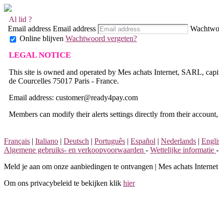
Al lid ?
Email address
Email address
Wachtwo
Online blijven
Wachtwoord vergeten?
LEGAL NOTICE
This site is owned and operated by Mes achats Internet, SARL, cap
de Courcelles 75017 Paris - France.
Email address: customer@ready4pay.com
Members can modify their alerts settings directly from their account,
Français
|
Italiano
|
Deutsch
|
Português
|
Español
|
Nederlands
|
Engli
Algemene gebruiks- en verkoopvoorwaarden
-
Wettelijke informatie
Meld je aan om onze aanbiedingen te ontvangen
|
Mes achats Internet
Om ons privacybeleid te bekijken klik
hier