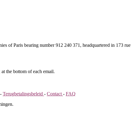
nies of Paris bearing number 912 240 371, headquartered in 173 rue
 at the bottom of each email.
-
Terugbetalingsbeleid
-
Contact
-
FAQ
mingen.