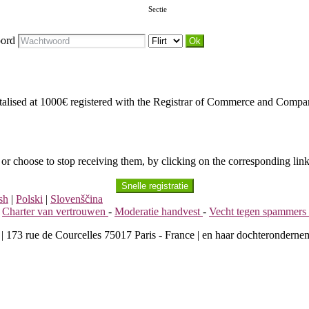
Sectie
ord
italised at 1000€ registered with the Registrar of Commerce and Compa
 or choose to stop receiving them, by clicking on the corresponding link
Snelle registratie
sh
|
Polski
|
Slovenščina
-
Charter van vertrouwen
-
Moderatie handvest
-
Vecht tegen spammers
 | 173 rue de Courcelles 75017 Paris - France | en haar dochteronderne