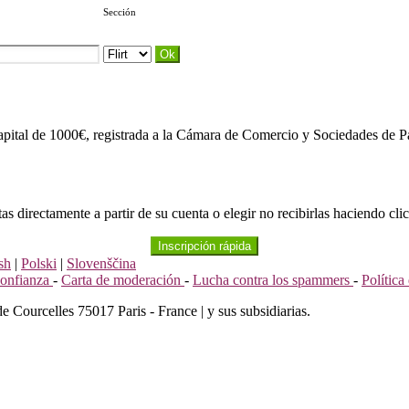
Sección
apital de 1000€, registrada a la Cámara de Comercio y Sociedades de Pa
s directamente a partir de su cuenta o elegir no recibirlas haciendo clic
Inscripción rápida
sh
|
Polski
|
Slovenščina
confianza
-
Carta de moderación
-
Lucha contra los spammers
-
Polític
de Courcelles 75017 Paris - France | y sus subsidiarias.