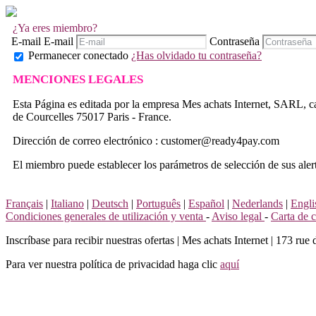
¿Ya eres miembro?
E-mail
E-mail
Contraseña
Permanecer conectado
¿Has olvidado tu contraseña?
MENCIONES LEGALES
Esta Página es editada por la empresa Mes achats Internet, SARL, c
de Courcelles 75017 Paris - France.
Dirección de correo electrónico : customer@ready4pay.com
El miembro puede establecer los parámetros de selección de sus alerta
Français
|
Italiano
|
Deutsch
|
Português
|
Español
|
Nederlands
|
Engli
Condiciones generales de utilización y venta
-
Aviso legal
-
Carta de 
Inscríbase para recibir nuestras ofertas
|
Mes achats Internet | 173 rue 
Para ver nuestra política de privacidad haga clic
aquí