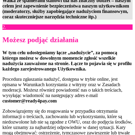
Walka ze spamerami stanowi dla nas znaczny budżet – naszym
celem jest zapewnienie bezpieczeństwa naszym użytkownikom
(moderatorzy, służby zapobiegające nadużyciom finansowym,
coraz skuteczniejsze narzędzia techniczne itp.)
2.
Możesz podjąć działania
W tym celu udostępniamy łącze „nadużycie”, za pomocą
którego możesz w dowolnym momencie zgłosić wszelkie
nadużycia zauważone na stronie. Łącze to pojawia się w profilu
każdego zarejestrowanego Użytkownika.
Procedura zgłaszania nadużyć, dostępna w trybie online, jest
opisana w Warunkach korzystania z witryny oraz w Zasadach
moderacji. Możesz również powiadomić nas o takich treściach,
wysyłając wiadomość na następujący adres e-mail
customer@ready4pay.com
Zobowiązujemy się do reagowania w przypadku otrzymania
informacji o treściach, zachowaniu lub wykorzystaniu, które są
niedozwolone lub nie są zgodne z OWU, oraz do podjęcia środków,
które uznamy za najbardziej odpowiednie w danej sytuacji. Kary
mogą obejmować: ostrzeżenie, tymczasowe zawieszenie lub trwałe