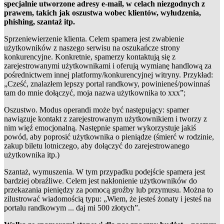
specjalnie utworzone adresy e-mail, w celach niezgodnych z
prawem, takich jak oszustwa wobec klientów, wyłudzenia,
phishing, szantaż itp.
Sprzeniewierzenie klienta. Celem spamera jest zwabienie
użytkowników z naszego serwisu na oszukańcze strony
konkurencyjne. Konkretnie, spamerzy kontaktują się z
zarejestrowanymi użytkownikami i oferują wymianę handlową za
pośrednictwem innej platformy/konkurencyjnej witryny. Przykład:
„Cześć, znalazłem lepszy portal randkowy, powinieneś/powinnaś
tam do mnie dołączyć, moja nazwa użytkownika to xxx”;
Oszustwo. Modus operandi może być następujący: spamer
nawiązuje kontakt z zarejestrowanym użytkownikiem i tworzy z
nim więź emocjonalną. Następnie spamer wykorzystuje jakiś
powód, aby poprosić użytkownika o pieniądze (śmierć w rodzinie,
zakup biletu lotniczego, aby dołączyć do zarejestrowanego
użytkownika itp.)
Szantaż, wymuszenia. W tym przypadku podejście spamera jest
bardziej obraźliwe. Celem jest nakłonienie użytkowników do
przekazania pieniędzy za pomocą groźby lub przymusu. Można to
zilustrować wiadomością typu: „Wiem, że jesteś żonaty i jesteś na
portalu randkowym ... daj mi 500 złotych”.